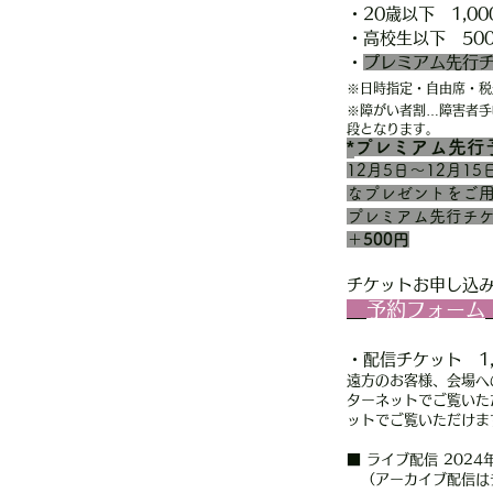
・20歳以下 1,00
・高校生以下 50
・
プレミアム先行
※日時指定・自由席・税
※障がい者割…障害者手
段となります。
*
プレミアム先行
12月5日〜12月
なプレゼントをご
プレミアム先行チケ
＋500円
チケットお申し込
予約フォーム
・配信チケット 1,
遠方のお客様、会場へ
ターネットでご覧いた
ットでご覧いただけ
ま
■ ライブ配信 2024年
​ （アーカイブ配信