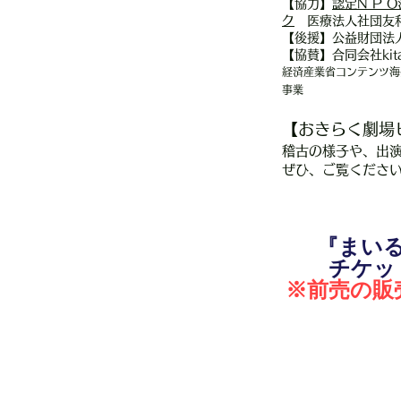
【協力】
認定N P 
ク
医療法人社団友
【後援】公益財団法
【協賛】合同会社kit
経済産業省コンテンツ海
事業
【おきらく劇場ピ
稽古の様子や、出
​ぜひ、ご覧ください
『まい
チケッ
※前売の販