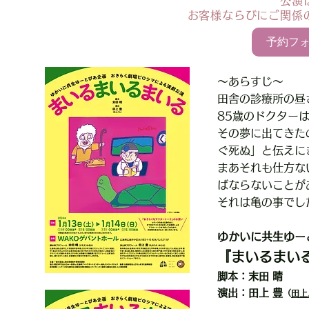
公演
お客様ならびにご関係
予約フ
〜あらすじ〜
田舎の診療所の昼
85歳のドクター
その夢に出てきた
ぐ死ぬ」と伝えに
まあそれも仕方な
ばならないことが
​それは亀の事でし
ゆかいに共生ゆー
『まいるまい
脚本
：末田 晴
演出：田上 豊
（
田上