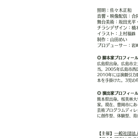
照明：佐々木正和
音響・映像配信：合同
舞台美術：坂田光平 w
チラシデザイン：
イラスト：上村福銖
制作：山田めい
プロデューサー：岩
◎
脚本家プロフィー
広島県出身。広島市立
当。2005年広島市
2010年には演劇引
本を手掛けた。3児の
◎
演出
家
プロフィー
熊本県出身。桜美林大
家。現在、豊岡市にあ
芸術プログラムディレ
に創作型、体験型、育
【主催】
一般社団法