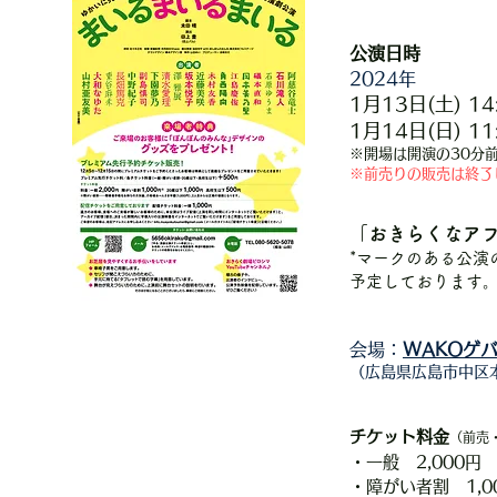
公演日
時
2024
年
1月13日(土)
1
4
1月14日(日) 11:
※開場は開演の30分
※前売りの販売は終了
「おきらくなア
*マークのある公演
予定しております
会場：
WAKOゲ
（広島
県
広島市中区本
チケット料金
（前売
・一般 2,0
00円
・障がい者割 1,0